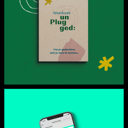
Referenties
Klanten
Wat
doen
we